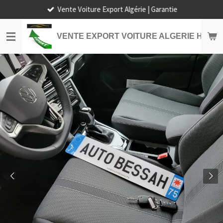
Vente Voiture Export Algérie | Garantie
Passer
au
contenu
VENTE EXPORT VOITURE ALGERIE HORS
principal