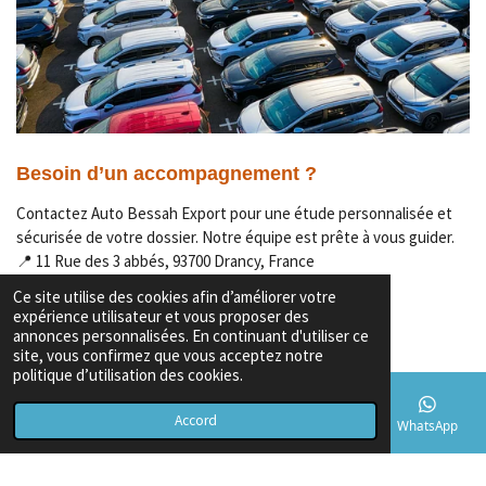
Besoin d’un accompagnement ?
Contactez Auto Bessah Export pour une étude personnalisée et
sécurisée de votre dossier. Notre équipe est prête à vous guider.
📍 11 Rue des 3 abbés, 93700 Drancy, France
📞 +33 7 67 89 14 15
Ce site utilise des cookies afin d’améliorer votre
expérience utilisateur et vous proposer des
📞+33 1 43 63 62 99
annonces personnalisées. En continuant d'utiliser ce
🌐
www.autobessah.fr
site, vous confirmez que vous acceptez notre
politique d’utilisation des cookies.
Accord
E-mail
Téléphone
Carte
TikTok
WhatsApp
Garanties & Conditions
Copyright
© 2026 Export voiture algerie