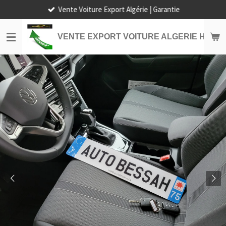
Vente Voiture Export Algérie | Garantie
Passer
au
contenu
VENTE EXPORT VOITURE ALGERIE HORS
principal