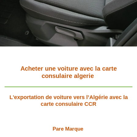
Acheter une voiture avec la carte
consulaire algerie
L'exportation de voiture vers l’Algérie avec la
carte consulaire CCR
Pare Marque