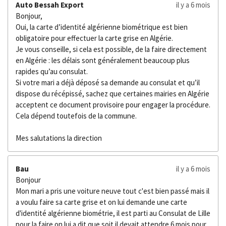
Auto Bessah Export
il y a 6 mois
é
Bonjour,
t
Oui, la carte d’identité algérienne biométrique est bien
o
obligatoire pour effectuer la carte grise en Algérie.
i
Je vous conseille, si cela est possible, de la faire directement
l
en Algérie : les délais sont généralement beaucoup plus
e
rapides qu’au consulat.
s
Si votre mari a déjà déposé sa demande au consulat et qu’il
dispose du récépissé, sachez que certaines mairies en Algérie
acceptent ce document provisoire pour engager la procédure.
Cela dépend toutefois de la commune.
Mes salutations la direction
Bau
il y a 6 mois
Bonjour
Mon mari a pris une voiture neuve tout c'est bien passé mais il
a voulu faire sa carte grise et on lui demande une carte
d'identité algérienne biométrie, il est parti au Consulat de Lille
pour la faire on lui a dit que soit il devait attendre 6 mois pour