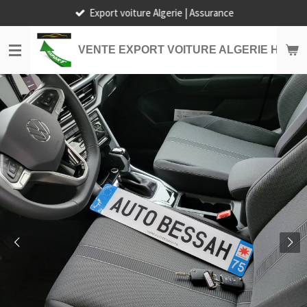
Export voiture Algerie | Assurance
Passer
au
contenu
VENTE EXPORT VOITURE ALGERIE HORS
principal