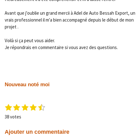
Avant que j'oublie un grand mercii à Adel de Auto Bessah Export, un
vrais professionnel il m'a bien accompagné depuis le début de mon
projet .
Voilà si ça peut vous aider.
Je répondrais en commentaire si vous avez des questions.
Nouveau noté moi
1
2
3
4
5
E
É
n
é
é
é
é
é
v
38 votes
v
t
t
t
t
t
a
o
l
o
o
o
o
o
y
Ajouter un commentaire
u
i
i
i
i
i
e