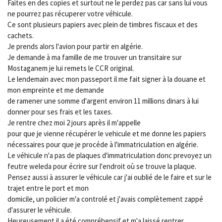
Faites en des copies et surtout ne le perdez pas car sans lui vous
ne pourrez pas récuperer votre véhicule.
Ce sont plusieurs papiers avec plein de timbres fiscaux et des
cachets.
Je prends alors l'avion pour partir en algérie.
Je demande à ma famille de me trouver un transitaire sur
Mostaganem je lui remets le CCR original.
Le lendemain avec mon passeport il me fait signer à la douane et
mon empreinte et me demande
de ramener une somme d'argent environ 11 millions dinars à lui
donner pour ses frais et les taxes.
Je rentre chez moi 2 jours après il m'appelle
pour que je vienne récupérer le vehicule et me donne les papiers
nécessaires pour que je procéde à l'immatriculation en algérie.
Le véhicule n'a pas de plaques d'immatriculation donc prevoyez un
feutre weleda pour écrire sur l'endroit où se trouve la plaque.
Pensez aussi à assurer le véhicule car j'ai oublié de le faire et sur le
trajet entre le port et mon
domicile, un policier m'a controlé et j'avais complètement zappé
d'assurer le véhicule.
Heureusement il a été compréhensif et m'a laissé rentrer