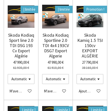
| limitée
| limitée
Promotion !
Skoda Kodiaq
Skoda Kodiaq
Skoda
Sport line 2.0
Sportline 2.0
Kamiq 1.5 TSI
TDI DSG 193
TDI 4x4 193CV
150cv
Cv Export
DSG7 Export
EXPORT
Algérie
Algerie
ALGÉRIE
47 990,00 €
47 990,00 €
27 790,00 €
61 930,00 €
61 910,00 €
38 160,00 €
M'avertir si disponible
M'avertir si disponible
Ajouter au panier
Limitée |
Limitée |
Limitée |