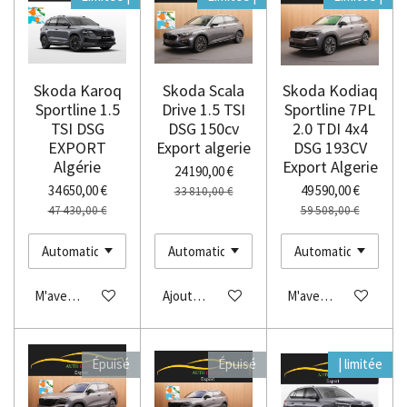
Skoda Karoq
Skoda Scala
Skoda Kodiaq
Sportline 1.5
Drive 1.5 TSI
Sportline 7PL
TSI DSG
DSG 150cv
2.0 TDI 4x4
EXPORT
Export algerie
DSG 193CV
Algérie
Export Algerie
24 190,00 €
34 650,00 €
49 590,00 €
33 810,00 €
47 430,00 €
59 508,00 €
M'avertir si disponible
Ajouter au panier
M'avertir si disponibl
Épuisé
Épuisé
| limitée