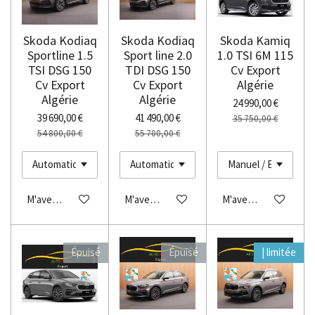
Skoda Kodiaq
Skoda Kodiaq
Skoda Kamiq
Sportline 1.5
Sport line 2.0
1.0 TSI 6M 115
TSI DSG 150
TDI DSG 150
Cv Export
Cv Export
Cv Export
Algérie
Algérie
Algérie
24 990,00 €
39 690,00 €
41 490,00 €
35 750,00 €
54 800,00 €
55 700,00 €
M'avertir si disponible
M'avertir si disponible
M'avertir si disponibl
Épuisé
Épuisé
| limitée