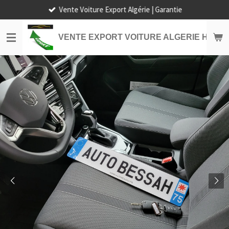
Vente Voiture Export Algérie | Garantie
Passer
au
contenu
VENTE EXPORT VOITURE ALGERIE HORS
principal