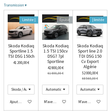
Transmission
▾
Limitée |
Épuisé
| limitée
Skoda Kodiaq
Skoda Kodiaq
Skoda Kodiaq
Sportline 1.5
1.5 TSI 150cv
Sport line 2.0
TSI DSG 150ch
DSG7 7pl
TDI DSG 150
Sportline
Cv Export
41 200,00 €
Algérie
42 800,00 €
52 000,00 €
61 800,00 €
68 560,00 €
Ajouter au panier
M'avertir si disponible
M'avertir si disponibl