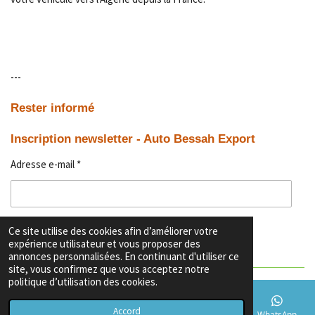
---
Rester informé
Inscription newsletter - Auto Bessah Export
Adresse e-mail *
Ce site utilise des cookies afin d’améliorer votre
Envoyer le formulaire
expérience utilisateur et vous proposer des
annonces personnalisées. En continuant d'utiliser ce
site, vous confirmez que vous acceptez notre
politique d’utilisation des cookies.
Accord
E-mail
Téléphone
Carte
TikTok
WhatsApp