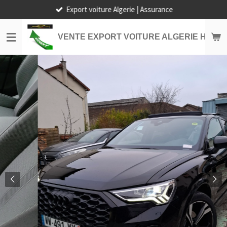
Export voiture Algerie | Assurance
Passer
au
contenu
VENTE EXPORT VOITURE ALGERIE HORS
principal