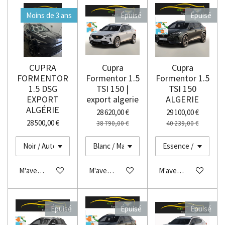
Moins de 3 ans
Épuisé
Épuisé
CUPRA
Cupra
Cupra
FORMENTOR
Formentor 1.5
Formentor 1.5
1.5 DSG
TSI 150 |
TSI 150
EXPORT
export algerie
ALGERIE
ALGÉRIE
28 620,00 €
29 100,00 €
28 500,00 €
38 790,00 €
40 239,00 €
M'avertir si disponible
M'avertir si disponible
M'avertir si disponibl
Épuisé
Épuisé
Épuisé