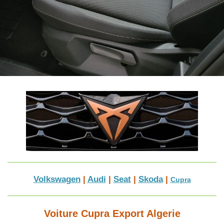
Volkswagen
|
Audi
|
Seat
|
Skoda
|
Cupra
Voiture Cupra Export Algerie