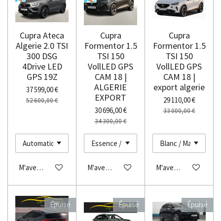
Cupra Ateca
Cupra
Cupra
Algerie 2.0 TSI
Formentor 1.5
Formentor 1.5
300 DSG
TSI 150
TSI 150
4Drive LED
VollLED GPS
VollLED GPS
GPS 19Z
CAM 18 |
CAM 18 |
ALGERIE
export algerie
37 599,00 €
EXPORT
29 110,00 €
52 600,00 €
30 696,00 €
33 000,00 €
34 300,00 €
M'avertir si disponible
M'avertir si disponible
M'avertir si disponibl
Épuisé
Épuisé
Épuisé