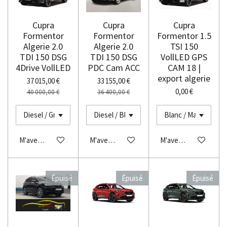
Cupra
Cupra
Cupra
Formentor
Formentor
Formentor 1.5
Algerie 2.0
Algerie 2.0
TSI 150
TDI 150 DSG
TDI 150 DSG
VollLED GPS
4Drive VollLED
PDC Cam ACC
CAM 18 |
export algerie
37 015,00 €
33 155,00 €
0,00 €
40 000,00 €
36 400,00 €
M'avertir si disponible
M'avertir si disponible
M'avertir si disponibl
Épuisé
Épuisé
Épuisé