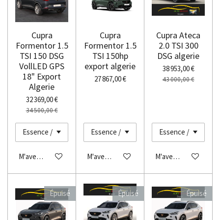
Cupra
Cupra
Cupra Ateca
Formentor 1.5
Formentor 1.5
2.0 TSI 300
TSI 150 DSG
TSI 150hp
DSG algerie
VollLED GPS
export algerie
38 953,00 €
18" Export
27 867,00 €
43 000,00 €
Algerie
32 369,00 €
34 500,00 €
M'avertir si disponible
M'avertir si disponible
M'avertir si disponibl
Épuisé
Épuisé
Épuisé