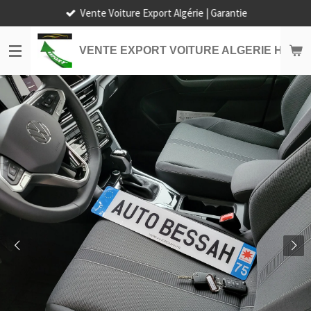
Vente Voiture Export Algérie | Garantie
Passer
au
contenu
VENTE EXPORT VOITURE ALGERIE HORS
principal