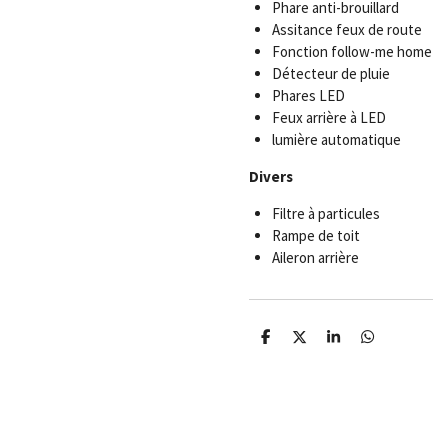
Phare anti-brouillard
Assitance feux de route
Fonction follow-me home
Détecteur de pluie
Phares LED
Feux arrière à LED
lumière automatique
Divers
Filtre à particules
Rampe de toit
Aileron arrière
P
P
P
P
a
a
a
a
r
r
r
r
t
t
t
t
a
a
a
a
g
g
g
g
e
e
e
e
r
r
r
r