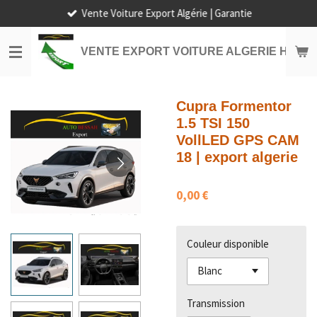
Vente Voiture Export Algérie | Garantie
Passer
au
contenu
VENTE EXPORT VOITURE ALGERIE HORS
principal
Cupra Formentor
1.5 TSI 150
VollLED GPS CAM
18 | export algerie
0,00 €
Couleur disponible
Transmission