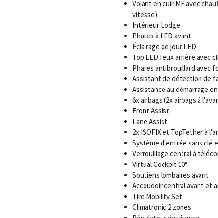
Volant en cuir MF avec cha
vitesse)
Intérieur Lodge
Phares à LED avant
Éclairage de jour LED
Top LED feux arrière avec c
Phares antibrouillard avec f
Assistant de détection de f
Assistance au démarrage en
6x airbags (2x airbags à l'ava
Front Assist
Lane Assist
2x ISOFIX et TopTether à l'ar
Système d'entrée sans clé e
Verrouillage central à télé
Virtual Cockpit 10“
Soutiens lombaires avant
Accoudoir central avant et a
Tire Mobility Set
Climatronic 2 zones
Régulateur de vitesse