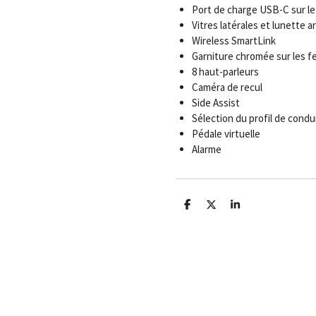
Port de charge USB-C sur le 
Vitres latérales et lunette a
Wireless SmartLink
Garniture chromée sur les f
8 haut-parleurs
Caméra de recul
Side Assist
Sélection du profil de condu
Pédale virtuelle
Alarme
P
P
P
a
a
a
r
r
r
t
t
t
a
a
a
g
g
g
e
e
e
r
r
r