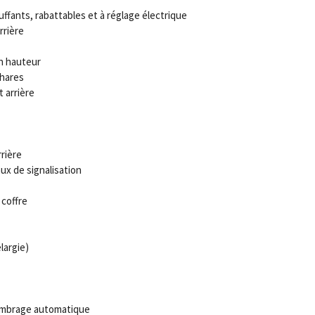
ffants, rabattables et à réglage électrique
rrière
n hauteur
hares
 arrière
rière
x de signalisation
 coffre
largie)
 ombrage automatique