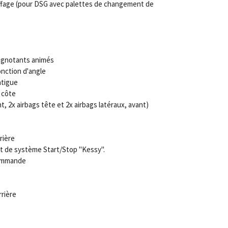
uffage (pour DSG avec palettes de changement de
lignotants animés
onction d'angle
atigue
 côte
nt, 2x airbags tête et 2x airbags latéraux, avant)
rière
t de système Start/Stop "Kessy".
commande
rrière