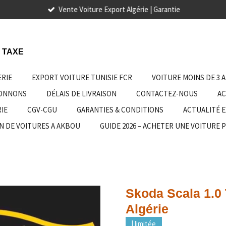
Vente Voiture Export Algérie | Garantie
 TAXE
ERIE
EXPORT VOITURE TUNISIE FCR
VOITURE MOINS DE 3 
IONNONS
DÉLAIS DE LIVRAISON
CONTACTEZ-NOUS
AC
IE
CGV-CGU
GARANTIES & CONDITIONS
ACTUALITÉ 
N DE VOITURES A AKBOU
GUIDE 2026 – ACHETER UNE VOITURE 
Skoda Scala 1.0
Algérie
| limitée