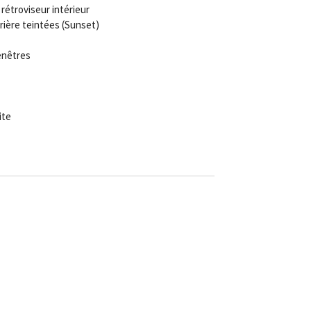
rétroviseur intérieur
rrière teintées (Sunset)
enêtres
ite