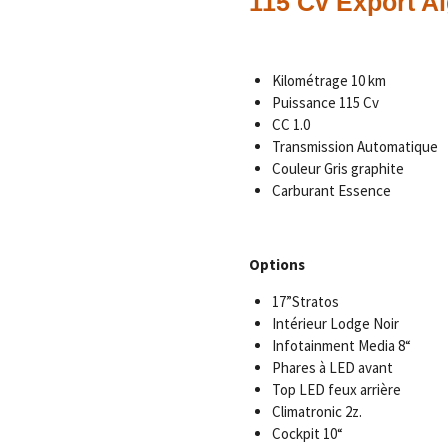
115 Cv Export A
Kilométrage 10 km
Puissance 115 Cv
CC 1.0
Transmission Automatique
Couleur Gris graphite
Carburant Essence
Options
17”Stratos
Intérieur Lodge Noir
Infotainment Media 8“
Phares à LED avant
Top LED feux arrière
Climatronic 2z.
Cockpit 10“