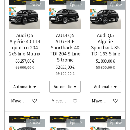
Épuisé
Épuisé
Épuisé
Audi Q5
AUDI Q5
Audi Q5
Algérie 40 TDI
ALGERIE
Algerie
quattro 204
Sportback 40
Sportback 35
2xS line Matrix
TDI 204 S Line
TDI 163 S line
S tronic
66 257,00 €
51 803,00 €
52 055,00 €
77 000,00 €
59 800,00 €
59 100,00 €
M'avertir si disponible
M'avertir si disponible
M'avertir si disponibl
Épuisé
Épuisé
Épuisé