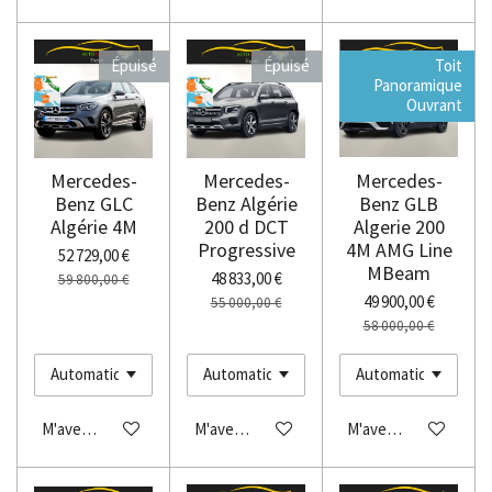
Épuisé
Épuisé
Toit
Panoramique
Ouvrant
Mercedes-
Mercedes-
Mercedes-
Benz GLC
Benz Algérie
Benz GLB
Algérie 4M
200 d DCT
Algerie 200
Progressive
4M AMG Line
52 729,00 €
MBeam
48 833,00 €
59 800,00 €
49 900,00 €
55 000,00 €
58 000,00 €
M'avertir si disponible
M'avertir si disponible
M'avertir si disponibl