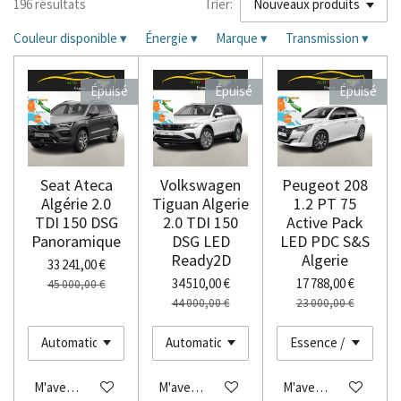
196 résultats
Trier:
Couleur disponible
▾
Énergie
▾
Marque
▾
Transmission
▾
Épuisé
Épuisé
Épuisé
Seat Ateca
Volkswagen
Peugeot 208
Algérie 2.0
Tiguan Algerie
1.2 PT 75
TDI 150 DSG
2.0 TDI 150
Active Pack
Panoramique
DSG LED
LED PDC S&S
Ready2D
Algerie
33 241,00 €
34 510,00 €
17 788,00 €
45 000,00 €
44 000,00 €
23 000,00 €
M'avertir si disponible
M'avertir si disponible
M'avertir si disponibl