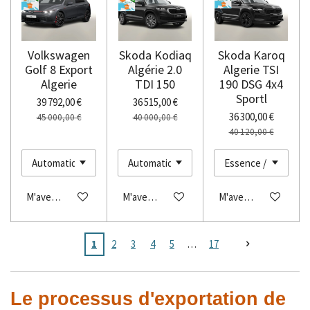
Volkswagen
Skoda Kodiaq
Skoda Karoq
Golf 8 Export
Algérie 2.0
Algerie TSI
Algerie
TDI 150
190 DSG 4x4
Sportl
39 792,00 €
36 515,00 €
36 300,00 €
45 000,00 €
40 000,00 €
40 120,00 €
M'avertir si disponible
M'avertir si disponible
M'avertir si disponibl
1
2
3
4
5
17
Le processus d'exportation de