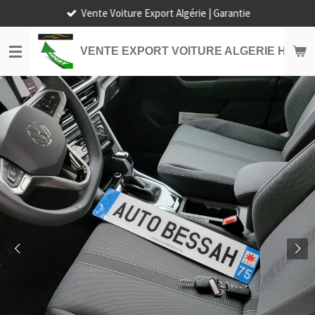
Vente Voiture Export Algérie | Garantie
Passer
au
contenu
VENTE EXPORT VOITURE ALGERIE HORS
principal