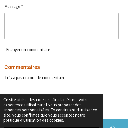
Message *
Envoyer un commentaire
Commentaires
Il n'y a pas encore de commentaire.
Ce site utilise des cookies afin d’améliorer votre
Garanties & Conditions
expérience utilisateur et vous proposer des
Copyright
© 2026 Export voiture algerie
annonces personnalisées. En continuant d'utiliser ce
site, vous confirmez que vous acceptez notre
politique d’utilisation des cookies.