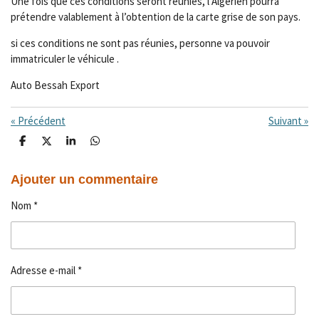
Une fois que ces conditions seront réunies, l’Algérien pourra
prétendre valablement à l’obtention de la carte grise de son pays.
si ces conditions ne sont pas réunies, personne va pouvoir
immatriculer le véhicule .
Auto Bessah Export
«
Précédent
Suivant
»
P
P
P
P
a
a
a
a
r
r
r
r
t
t
t
t
Ajouter un commentaire
a
a
a
a
g
g
g
g
Nom *
e
e
e
e
r
r
r
r
Adresse e-mail *