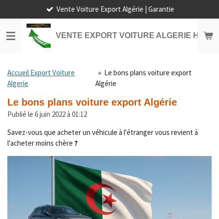
Vente Voiture Export Algérie | Garantie
Passer
au
contenu
VENTE EXPORT VOITURE ALGERIE HORS
principal
Accueil Export Voiture
»
Le bons plans voiture export
Algerie
Algérie
Le bons plans voiture export Algérie
Publié le 6 juin 2022 à 01:12
Savez-vous que acheter un véhicule à l'étranger vous revient à
l'acheter moins chère
?