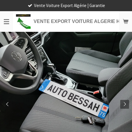
Vente Voiture Export Algérie | Garantie
Passer
au
contenu
VENTE EXPORT VOITURE ALGERIE HORS
principal