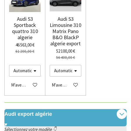
Audi S3
Audi S3
Sportback
Limousine 310
quattro 310
Matrix Pano
algerie
B&O BlackP
algerie export
46 563,00 €
52 100,00 €
61 200,00 €
56 400,00 €
M'avertir si disponible
M'avertir si disponible
Audi export algérie
Sélectionnez votre modèle 👇