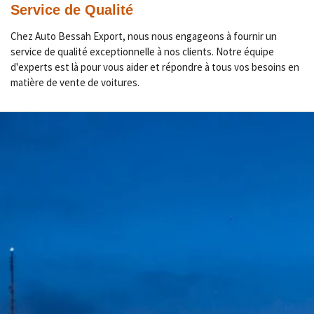
Service de Qualité
a
t
t
y
e
e
Chez Auto Bessah Export, nous nous engageons à fournir un
r
service de qualité exceptionnelle à nos clients. Notre équipe
d'experts est là pour vous aider et répondre à tous vos besoins en
f
matière de vente de voitures.
u
l
l
s
c
r
e
e
n