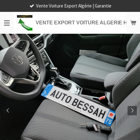
Vente Voiture Export Algérie | Garantie
Passer
au
contenu
VENTE EXPORT VOITURE ALGERIE HORS
principal