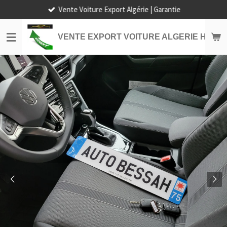
Vente Voiture Export Algérie | Garantie
Passer
au
contenu
VENTE EXPORT VOITURE ALGERIE HORS
principal