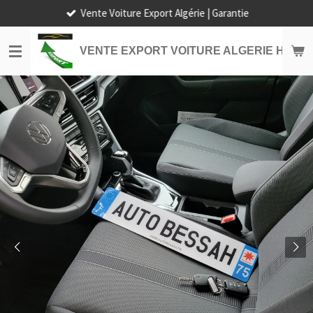
Vente Voiture Export Algérie | Garantie
Passer
au
contenu
VENTE EXPORT VOITURE ALGERIE HORS
principal