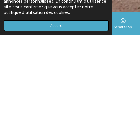
annonces personnalisées. En continuant d'utiliser ce
site, vous confirmez que vous acceptez notre
politique d’utilisation des cookies.
Accord
E-mail
Téléphone
Carte
TikTok
WhatsApp
Contrôles de qualité
Les véhicules exportés doivent répondre à des normes de qualité
strictes pour être autorisés à entrer sur le territoire. Nous veillons
à ce que chaque véhicule respecte ces normes pour éviter tout
problème lors de l'importation.
📘 Lois et Réglementations en Vigueur – Export
Voitures Algérie
Exporter un véhicule vers l’Algérie exige une conformité stricte