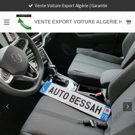
Vente Voiture Export Algérie | Garantie
Passer
au
contenu
VENTE EXPORT VOITURE ALGERIE HORS
principal