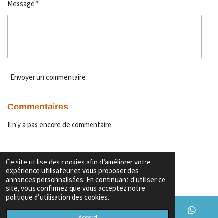
Message *
Envoyer un commentaire
Commentaires
Il n'y a pas encore de commentaire.
Ce site utilise des cookies afin d’améliorer votre
Garanties & Conditions
expérience utilisateur et vous proposer des
Copyright
© 2026 Export voiture algerie
annonces personnalisées. En continuant d'utiliser ce
site, vous confirmez que vous acceptez notre
politique d’utilisation des cookies.
Accord