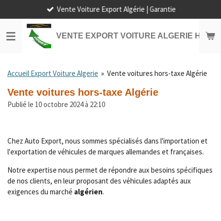
Vente Voiture Export Algérie | Garantie
Passer
au
contenu
VENTE EXPORT VOITURE ALGERIE HORS
principal
Accueil Export Voiture Algerie
»
Vente voitures hors-taxe Algérie
Vente voitures hors-taxe Algérie
Publié le 10 octobre 2024 à 22:10
Chez Auto Export, nous sommes spécialisés dans l'importation et
l'exportation de véhicules de marques allemandes et françaises.
Notre expertise nous permet de répondre aux besoins spécifiques
de nos clients, en leur proposant des véhicules adaptés aux
exigences du marché
algérien
.