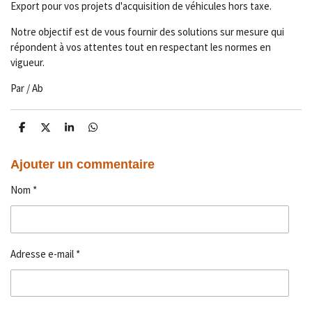
Export pour vos projets d'acquisition de véhicules hors taxe.
Notre objectif est de vous fournir des solutions sur mesure qui
répondent à vos attentes tout en respectant les normes en
vigueur.
Par / Ab
P
P
P
P
a
a
a
a
r
r
r
r
t
t
t
t
Ajouter un commentaire
a
a
a
a
g
g
g
g
Nom *
e
e
e
e
r
r
r
r
Adresse e-mail *