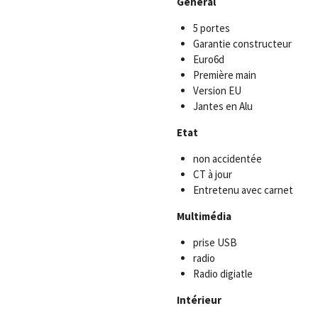
Général
5 portes
Garantie constructeur
Euro6d
Première main
Version EU
Jantes en Alu
Etat
non accidentée
CT à jour
Entretenu avec carnet
Multimédia
prise USB
radio
Radio digiatle
Intérieur