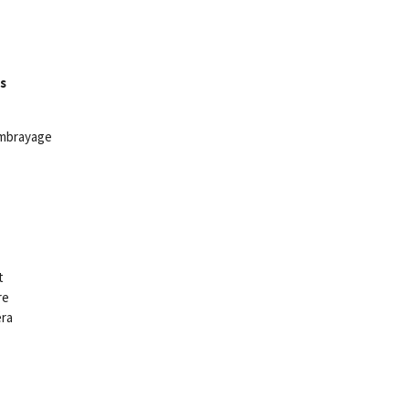
s
embrayage
t
re
ra