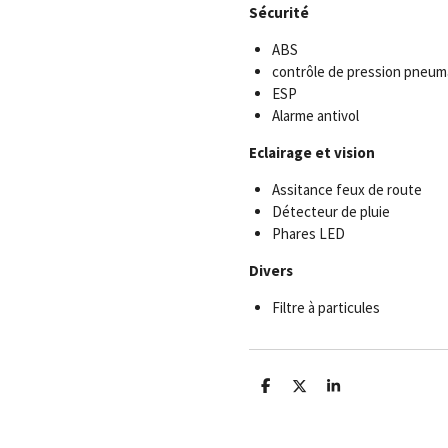
Sécurité
ABS
contrôle de pression pneum
ESP
Alarme antivol
Eclairage et vision
Assitance feux de route
Détecteur de pluie
Phares LED
Divers
Filtre à particules
P
P
P
a
a
a
r
r
r
t
t
t