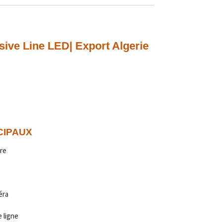
ive Line LED| Export Algerie
CIPAUX
re
éra
 ligne