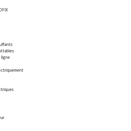
OFIX
uffants
attables
 ligne
lectriquement
ctriques
eur