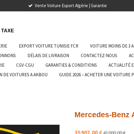
Vente Voiture Export Algérie | Garantie
 TAXE
ERIE
EXPORT VOITURE TUNISIE FCR
VOITURE MOINS DE 3 
IONNONS
DÉLAIS DE LIVRAISON
CONTACTEZ-NOUS
AC
IE
CGV-CGU
GARANTIES & CONDITIONS
ACTUALITÉ 
N DE VOITURES A AKBOU
GUIDE 2026 – ACHETER UNE VOITURE 
Mercedes-Benz A
35 902,00 €
41 000,00 €