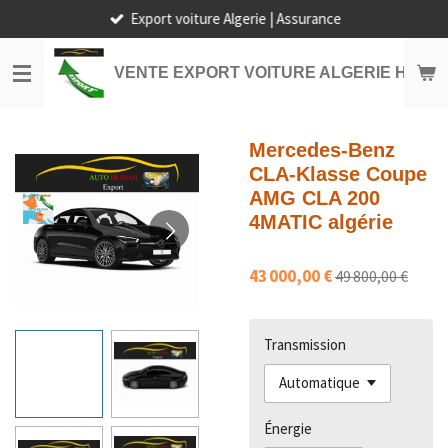
Export voiture Algerie | Assurance
Passer
au
contenu
VENTE EXPORT VOITURE ALGERIE HORS
principal
Mercedes-Benz
CLA-Klasse Coupe
AMG CLA 200
4MATIC algérie
43 000,00 €
49 800,00 €
Transmission
Énergie