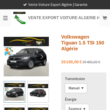
Vente Voiture Export Algérie | Garantie
Passer
au
contenu
VENTE EXPORT VOITURE ALGERIE HORS
principal
Volkswagen
Tiguan 1.5 TSI 150
Algérie
30 100,00 €
39 400,00 €
Transmission
Énergie