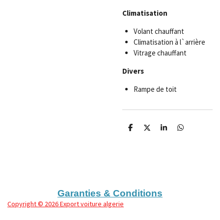
Climatisation
Volant chauffant
Climatisation à l`arrière
Vitrage chauffant
Divers
Rampe de toit
P
P
P
P
a
a
a
a
r
r
r
r
t
t
t
t
a
a
a
a
g
g
g
g
e
e
e
e
r
r
r
r
Garanties & Conditions
Copyright
© 2026 Export voiture algerie