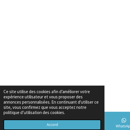
Ce site utilise des cookies afin d’améliorer votre
expérience utilisateur et vous proposer des
annonces personnalisées. En continuant d'utiliser ce
site, vous confirmez que vous acceptez notre
politique d’utilisation des cookies.
Accord
E-mail
Téléphone
Carte
TikTok
WhatsAp