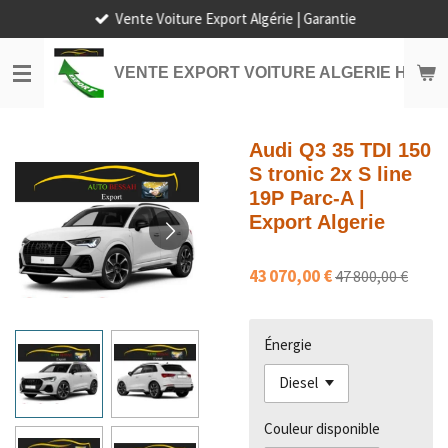
Vente Voiture Export Algérie | Garantie
Passer
au
contenu
VENTE EXPORT VOITURE ALGERIE HORS
principal
Audi Q3 35 TDI 150
S tronic 2x S line
19P Parc-A |
Export Algerie
43 070,00 €
47 800,00 €
Énergie
Couleur disponible