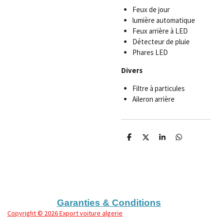
Feux de jour
lumière automatique
Feux arrière à LED
Détecteur de pluie
Phares LED
Divers
Filtre à particules
Aileron arrière
P
P
P
P
a
a
a
a
r
r
r
r
t
t
t
t
a
a
a
a
g
g
g
g
e
e
e
e
r
r
r
r
Garanties & Conditions
Copyright
© 2026 Export voiture algerie