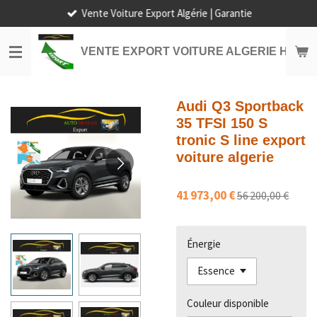
Vente Voiture Export Algérie | Garantie
Passer
au
contenu
VENTE EXPORT VOITURE ALGERIE HORS
principal
Audi Q3 Sportback
35 TFSI 150 S
tronic S line export
voiture algerie
41 973,00 €
56 200,00 €
Énergie
Couleur disponible