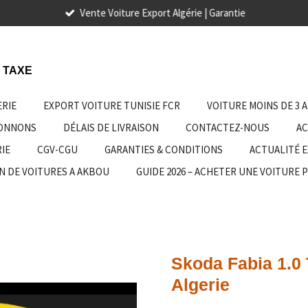
Vente Voiture Export Algérie | Garantie
 TAXE
ERIE
EXPORT VOITURE TUNISIE FCR
VOITURE MOINS DE 3 
IONNONS
DÉLAIS DE LIVRAISON
CONTACTEZ-NOUS
AC
IE
CGV-CGU
GARANTIES & CONDITIONS
ACTUALITÉ 
N DE VOITURES A AKBOU
GUIDE 2026 – ACHETER UNE VOITURE 
Skoda Fabia 1.0 
Algerie