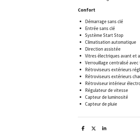
Confort
Démarrage sans clé
Entrée sans clé
Système Start Stop
Climatisation automatique
Direction assistée
Vitres électriques avant et a
Verrouillage centralisé ave
Rétroviseurs extérieurs rég
Rétroviseurs extérieurs cha
Rétroviseur intérieur élect
Régulateur de vitesse
Capteur de luminosité
Capteur de pluie
P
P
P
a
a
a
r
r
r