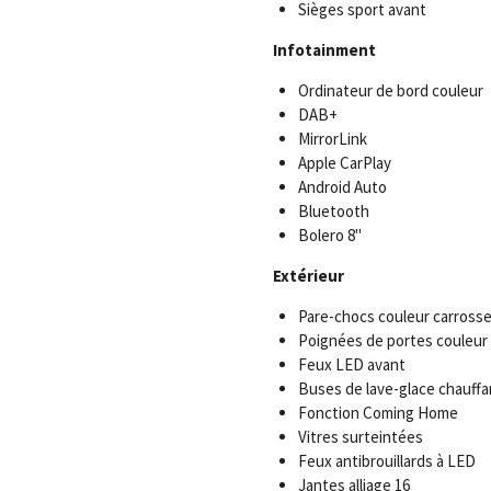
Sièges sport avant
Infotainment
Ordinateur de bord couleur
DAB+
MirrorLink
Apple CarPlay
Android Auto
Bluetooth
Bolero 8"
Extérieur
Pare-chocs couleur carrosse
Poignées de portes couleur 
Feux LED avant
Buses de lave-glace chauff
Fonction Coming Home
Vitres surteintées
Feux antibrouillards à LED
Jantes alliage 16