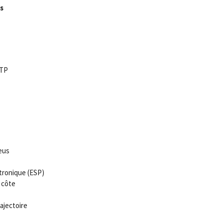
s
LTP
eus
tronique (ESP)
 côte
ajectoire