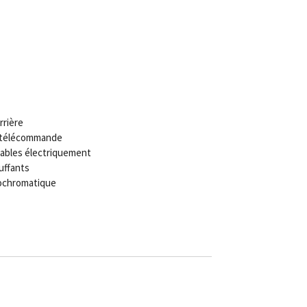
rrière
c télécommande
lables électriquement
uffants
rochromatique