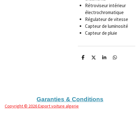
Rétroviseur intérieur
électrochromatique
Régulateur de vitesse
Capteur de luminosité
Capteur de pluie
P
P
P
P
a
a
a
a
r
r
r
r
t
t
t
t
a
a
a
a
g
g
g
g
e
e
e
e
r
r
r
r
Garanties & Conditions
Copyright
© 2026 Export voiture algerie