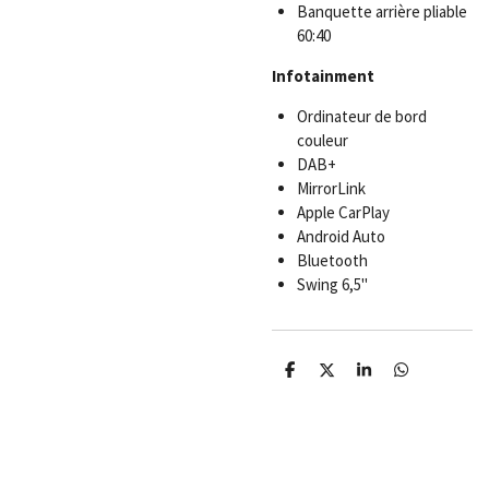
Banquette arrière pliable
60:40
Infotainment
Ordinateur de bord
couleur
DAB+
MirrorLink
Apple CarPlay
Android Auto
Bluetooth
Swing 6,5"
P
P
P
P
a
a
a
a
r
r
r
r
t
t
t
t
a
a
a
a
g
g
g
g
e
e
e
e