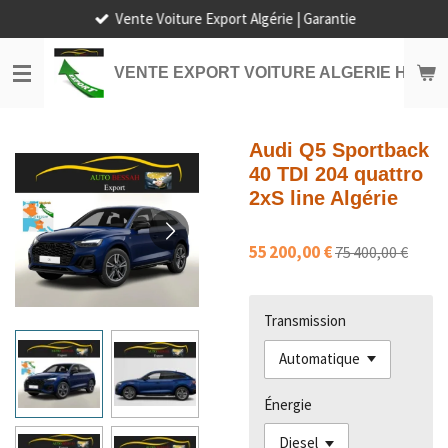
Vente Voiture Export Algérie | Garantie
Passer
au
contenu
VENTE EXPORT VOITURE ALGERIE HORS
principal
Audi Q5 Sportback
40 TDI 204 quattro
2xS line Algérie
55 200,00 €
75 400,00 €
Transmission
Énergie