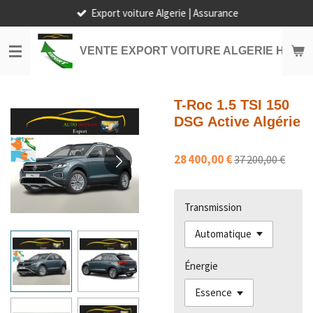
Export voiture Algerie | Assurance
Passer
au
contenu
VENTE EXPORT VOITURE ALGERIE HORS
principal
T-Roc 1.5 TSI 150
DSG Active Algérie
28 400,00 €
37 200,00 €
Transmission
Énergie