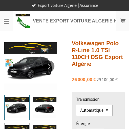
Export voiture Algerie | Assurance
Passer
au
contenu
VENTE EXPORT VOITURE ALGERIE HORS
principal
Volkswagen Polo
R-Line 1.0 TSI
110CH DSG Export
Algérie
26 000,00 €
29 100,00 €
Transmission
Énergie