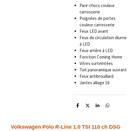
Pare-chocs couleur
carrosserie
Poignées de portes
couleur carrosserie
Feux LED avant
Feux de circulation diurne
à LED
Feux arrière à LED
Fonction Coming Home
Vitres surteintées
Toit panoramique ouvrant
Feux antibrouillard
Jantes alliage 16
P
P
P
P
a
a
a
a
r
r
r
r
t
t
t
t
a
a
a
a
Volkswagen Polo R-Line 1.0 TSI 110 ch DSG
g
g
g
g