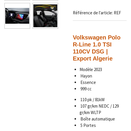
Référence de l'article:
REF
Volkswagen Polo
R-Line 1.0 TSI
110CV DSG |
Export Algerie
Modèle 2023
Hayon
Essence
999 cc
110 pk / 81kW
107 gr/km NEDC / 129
gr/km WLTP
Boîte automatique
5 Portes