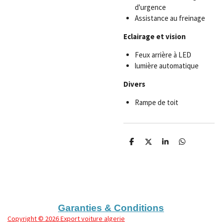
d'urgence
Assistance au freinage
Eclairage et vision
Feux arrière à LED
lumière automatique
Divers
Rampe de toit
P
P
P
P
a
a
a
a
r
r
r
r
t
t
t
t
a
a
a
a
g
g
g
g
e
e
e
e
r
r
r
r
Garanties & Conditions
Copyright
© 2026 Export voiture algerie