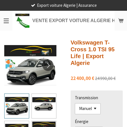
Export voiture Algerie | Assurance
Passer
au
contenu
VENTE EXPORT VOITURE ALGERIE HORS
principal
Volkswagen T-
Cross 1.0 TSI 95
Life | Export
Algerie
22 400,00 €
24 990,00 €
Transmission
Énergie