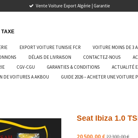
Vente Voiture Export Algérie | Garantie
 TAXE
ERIE
EXPORT VOITURE TUNISIE FCR
VOITURE MOINS DE 3 
IONNONS
DÉLAIS DE LIVRAISON
CONTACTEZ-NOUS
AC
IE
CGV-CGU
GARANTIES & CONDITIONS
ACTUALITÉ 
N DE VOITURES A AKBOU
GUIDE 2026 – ACHETER UNE VOITURE 
Seat Ibiza 1.0 T
20 500,00 €
22 300,00 €