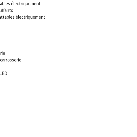
lables électriquement
uffants
attables électriquement
rie
carrosserie
 LED