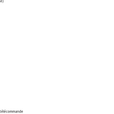
le)
c télécommande