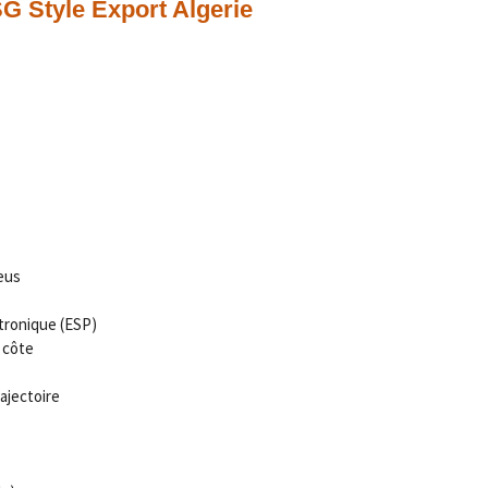
SG Style Export Algerie
eus
tronique (ESP)
 côte
ajectoire