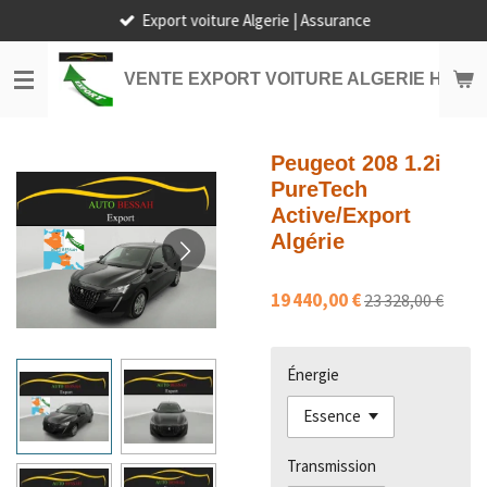
Export voiture Algerie | Assurance
Passer
au
contenu
VENTE EXPORT VOITURE ALGERIE HORS
principal
Peugeot 208 1.2i
PureTech
Active/Export
Algérie
19 440,00 €
23 328,00 €
Énergie
Transmission