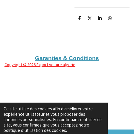
P
P
P
P
a
a
a
a
r
r
r
r
t
t
t
t
a
a
a
a
g
g
g
g
e
e
e
e
r
r
r
r
Garanties & Conditions
Copyright
© 2026 Export voiture algerie
Ce site utilise des cookies afin d’améliorer votre
expérience utilisateur et vous proposer des
annonces personnalisées. En continuant d'utiliser ce
site, vous confirmez que vous acceptez notre
politique d’utilisation des cookies.