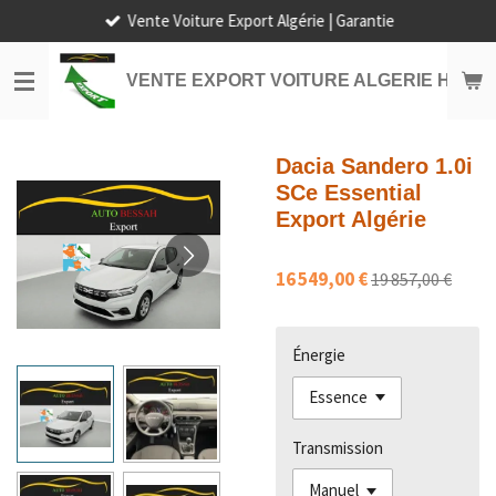
Vente Voiture Export Algérie | Garantie
Passer
au
contenu
VENTE EXPORT VOITURE ALGERIE HORS
principal
Dacia Sandero 1.0i
SCe Essential
Export Algérie
16 549,00 €
19 857,00 €
Énergie
Transmission