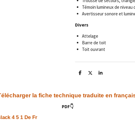
Trousse de secours, triangle 
Témoin lumineux de niveau d
Avertisseur sonore et lumine
Divers
Attelage
Barre de toit
Toit ouvrant
P
P
P
a
a
a
r
r
r
t
t
t
a
a
a
Télécharger la fiche technique traduite en françai
g
g
g
e
e
e
PDF👇
r
r
r
ack 4 5 1 De Fr