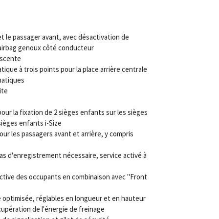
t le passager avant, avec désactivation de
s airbag genoux côté conducteur
escente
ique à trois points pour la place arrière centrale
matiques
ite
our la fixation de 2 sièges enfants sur les sièges
sièges enfants i-Size
ur les passagers avant et arrière, y compris
as d'enregistrement nécessaire, service activé à
ctive des occupants en combinaison avec "Front
é optimisée, réglables en longueur et en hauteur
upération de l'énergie de freinage