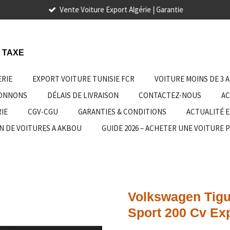
Vente Voiture Export Algérie | Garantie
 TAXE
ERIE
EXPORT VOITURE TUNISIE FCR
VOITURE MOINS DE 3 
IONNONS
DÉLAIS DE LIVRAISON
CONTACTEZ-NOUS
AC
IE
CGV-CGU
GARANTIES & CONDITIONS
ACTUALITÉ 
N DE VOITURES A AKBOU
GUIDE 2026 – ACHETER UNE VOITURE 
Volkswagen Tigu
Sport 200 Cv Exp