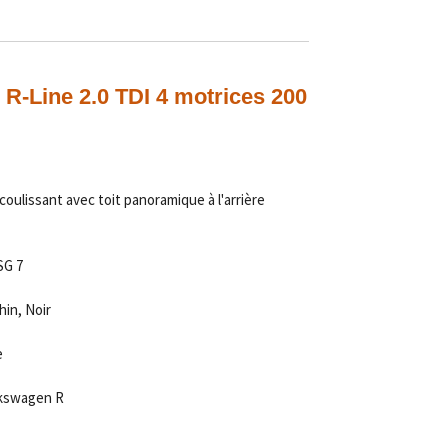
R-Line 2.0 TDI 4 motrices 200
coulissant avec toit panoramique à l'arrière
DSG
7
hin, Noir
e
lkswagen R