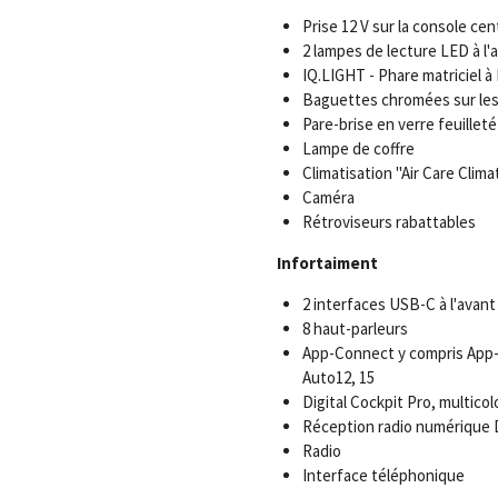
Prise 12 V sur la console ce
2 lampes de lecture LED à l'av
IQ.LIGHT - Phare matriciel à
Baguettes chromées sur les 
Pare-brise en verre feuillet
Lampe de coffre
Climatisation "Air Care Clima
Caméra
Rétroviseurs rabattables
Infortaiment
2 interfaces USB-C à l'avant
8 haut-parleurs
App-Connect y compris App-
Auto12, 15
Digital Cockpit Pro, multicol
Réception radio numérique
Radio
Interface téléphonique