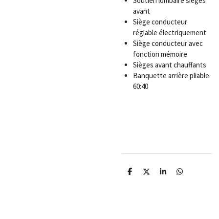
Soutien lombaire sièges
avant
Siège conducteur
réglable électriquement
Siège conducteur avec
fonction mémoire
Sièges avant chauffants
Banquette arrière pliable
60:40
P
P
P
P
a
a
a
a
r
r
r
r
t
t
t
t
a
a
a
a
g
g
g
g
e
e
e
e