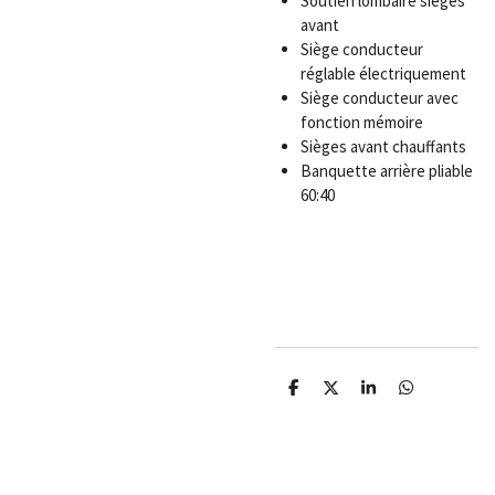
Soutien lombaire sièges
avant
Siège conducteur
réglable électriquement
Siège conducteur avec
fonction mémoire
Sièges avant chauffants
Banquette arrière pliable
60:40
P
P
P
P
a
a
a
a
r
r
r
r
t
t
t
t
a
a
a
a
g
g
g
g
e
e
e
e