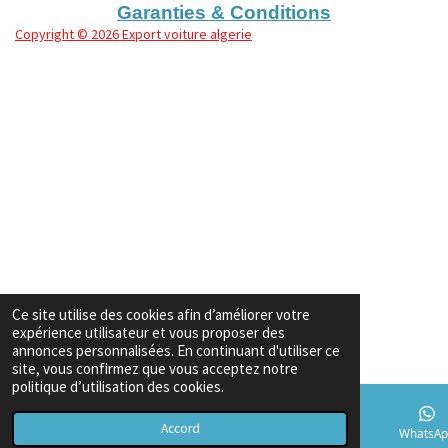
Garanties & Conditions
Copyright
© 2026 Export voiture algerie
Ce site utilise des cookies afin d’améliorer votre
expérience utilisateur et vous proposer des
annonces personnalisées. En continuant d'utiliser ce
site, vous confirmez que vous acceptez notre
politique d’utilisation des cookies.
Accord
E-mail
Téléphone
Carte
TikTok
WhatsAp