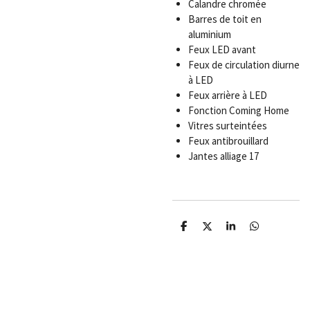
Calandre chromée
Barres de toit en
aluminium
Feux LED avant
Feux de circulation diurne
à LED
Feux arrière à LED
Fonction Coming Home
Vitres surteintées
Feux antibrouillard
Jantes alliage 17
P
P
P
P
a
a
a
a
r
r
r
r
t
t
t
t
a
a
a
a
g
g
g
g
e
e
e
e
r
r
r
r