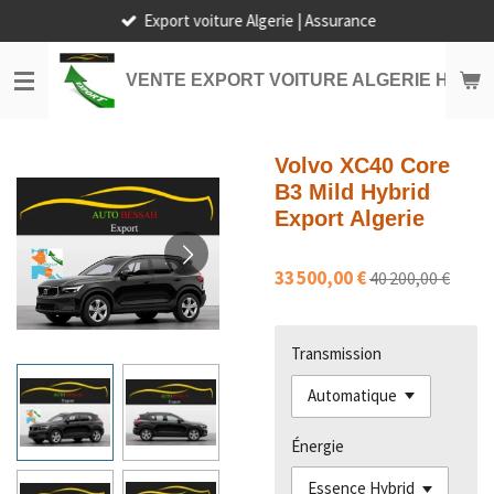
Export voiture Algerie | Assurance
Passer
au
contenu
VENTE EXPORT VOITURE ALGERIE HORS
principal
Volvo XC40 Core
B3 Mild Hybrid
Export Algerie
33 500,00 €
40 200,00 €
Transmission
Énergie