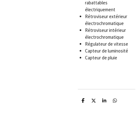
rabattables
électriquement
Rétroviseur extérieur
électrochromatique
Rétroviseur intérieur
électrochromatique
Régulateur de vitesse
Capteur de luminosité
Capteur de pluie
P
P
P
P
a
a
a
a
r
r
r
r
t
t
t
t
a
a
a
a
g
g
g
g
e
e
e
e
r
r
r
r