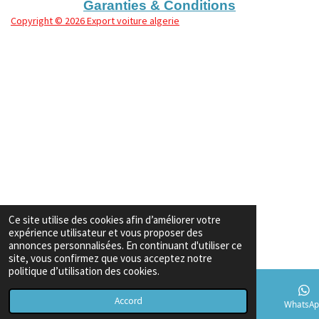
Garanties & Conditions
Copyright
© 2026 Export voiture algerie
Ce site utilise des cookies afin d’améliorer votre
expérience utilisateur et vous proposer des
annonces personnalisées. En continuant d'utiliser ce
site, vous confirmez que vous acceptez notre
politique d’utilisation des cookies.
Accord
E-mail
Téléphone
Carte
TikTok
WhatsAp