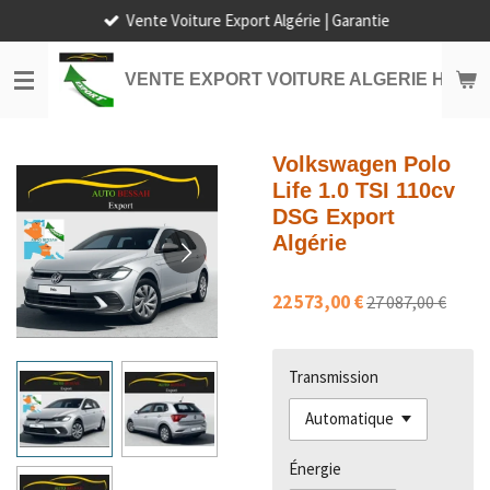
Vente Voiture Export Algérie | Garantie
Passer
au
contenu
VENTE EXPORT VOITURE ALGERIE HORS
principal
Volkswagen Polo
Life 1.0 TSI 110cv
DSG Export
Algérie
22 573,00 €
27 087,00 €
Transmission
Énergie