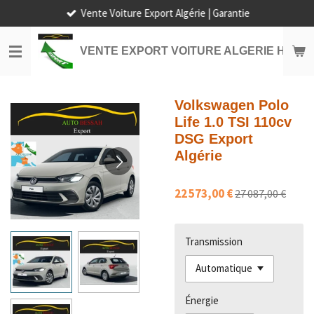
Vente Voiture Export Algérie | Garantie
Passer
au
contenu
VENTE EXPORT VOITURE ALGERIE HORS
principal
Volkswagen Polo
Life 1.0 TSI 110cv
DSG Export
Algérie
22 573,00 €
27 087,00 €
Transmission
Énergie