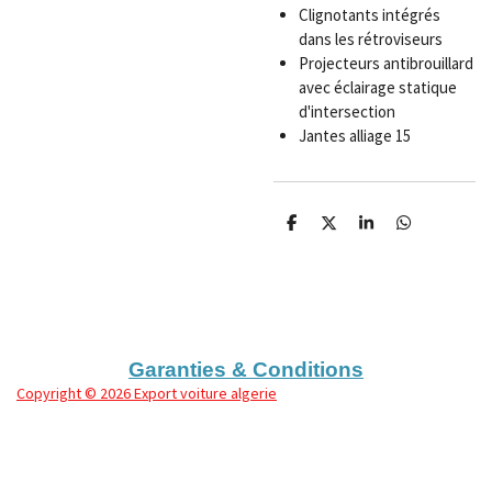
Clignotants intégrés
dans les rétroviseurs
Projecteurs antibrouillard
avec éclairage statique
d'intersection
Jantes alliage 15
P
P
P
P
a
a
a
a
r
r
r
r
t
t
t
t
a
a
a
a
g
g
g
g
e
e
e
e
r
r
r
r
Garanties & Conditions
Copyright
© 2026 Export voiture algerie