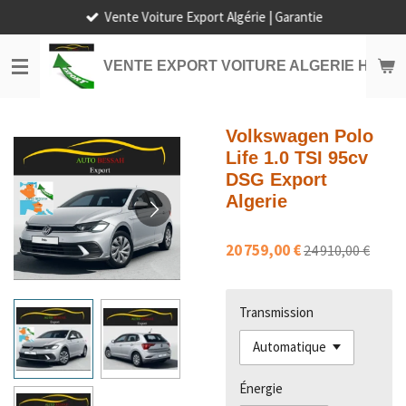
Vente Voiture Export Algérie | Garantie
Passer
au
contenu
VENTE EXPORT VOITURE ALGERIE HORS
principal
Volkswagen Polo
Life 1.0 TSI 95cv
DSG Export
Algerie
20 759,00 €
24 910,00 €
Transmission
Énergie