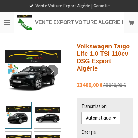
Vente Voiture Export Algérie | Garantie
Passer
au
contenu
VENTE EXPORT VOITURE ALGERIE HORS
principal
Volkswagen Taigo
Life 1.0 TSI 110cv
DSG Export
Algérie
23 400,00 €
28 080,00 €
Transmission
Énergie