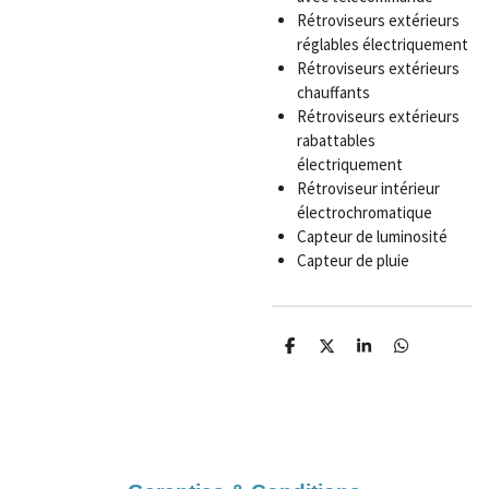
Rétroviseurs extérieurs
réglables électriquement
Rétroviseurs extérieurs
chauffants
Rétroviseurs extérieurs
rabattables
électriquement
Rétroviseur intérieur
électrochromatique
Capteur de luminosité
Capteur de pluie
P
P
P
P
a
a
a
a
r
r
r
r
t
t
t
t
a
a
a
a
g
g
g
g
e
e
e
e
r
r
r
r