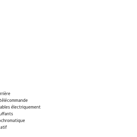
rrière
c télécommande
lables électriquement
uffants
rochromatique
atif