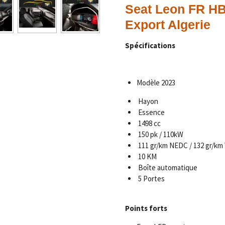
Seat Leon FR HB
Export Algerie
Spécifications
Modèle 2023
Hayon
Essence
1498 cc
150 pk / 110kW
111 gr/km NEDC / 132 gr/k
10 KM
Boîte automatique
5 Portes
Points forts