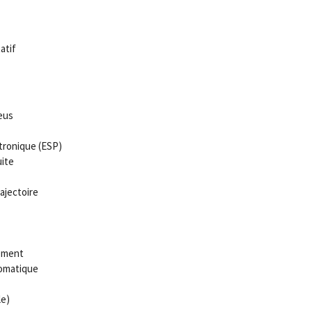
atif
eus
tronique (ESP)
ite
ajectoire
ement
tomatique
le)