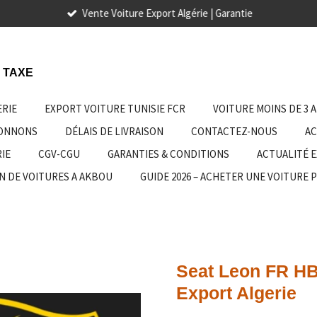
Vente Voiture Export Algérie | Garantie
 TAXE
ERIE
EXPORT VOITURE TUNISIE FCR
VOITURE MOINS DE 3 
IONNONS
DÉLAIS DE LIVRAISON
CONTACTEZ-NOUS
AC
IE
CGV-CGU
GARANTIES & CONDITIONS
ACTUALITÉ 
N DE VOITURES A AKBOU
GUIDE 2026 – ACHETER UNE VOITURE 
Seat Leon FR HB
Export Algerie