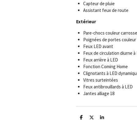
Capteur de pluie
Assistant feux de route
Extérieur
Pare-chocs couleur carrosse
Poignées de portes couleur 
Feux LED avant
Feux de circulation diurne à
Feux arrière à LED
Fonction Coming Home
Clignotants à LED dynamiqu
Vitres surteintées
Feux antibrouillards à LED
Jantes alliage 18
P
P
P
a
a
a
r
r
r
t
t
t