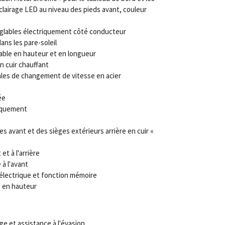
lairage LED au niveau des pieds avant, couleur
églables électriquement côté conducteur
dans les pare-soleil
lable en hauteur et en longueur
n cuir chauffant
les de changement de vitesse en acier
ée
iquement
 avant et des sièges extérieurs arrière en cuir «
 et à l'arrière
à l'avant
électrique et fonction mémoire
e en hauteur
ge et assistance à l'évasion