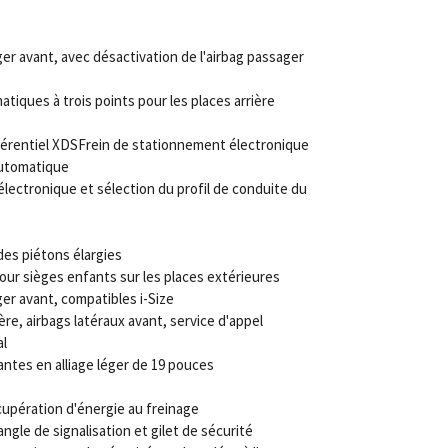
er avant, avec désactivation de l'airbag passager
atiques à trois points pour les
places arrière
férentiel XDS
Frein de stationnement électronique
automatique
lectronique et sélection du profil de conduite du
es piétons élargies
our sièges enfants sur les places extérieures
ger avant, compatibles i-Size
ère, airbags latéraux avant, service d'appel
al
antes en alliage léger de 19 pouces
upération d'énergie au freinage
ngle de signalisation et gilet de sécurité