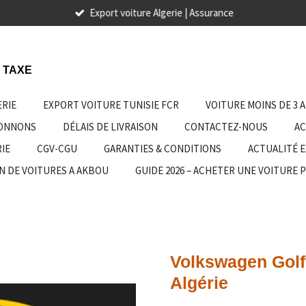
Export voiture Algerie | Assurance
 TAXE
ERIE
EXPORT VOITURE TUNISIE FCR
VOITURE MOINS DE 3 
IONNONS
DÉLAIS DE LIVRAISON
CONTACTEZ-NOUS
AC
IE
CGV-CGU
GARANTIES & CONDITIONS
ACTUALITÉ 
N DE VOITURES A AKBOU
GUIDE 2026 – ACHETER UNE VOITURE 
Volkswagen Golf 
Algérie