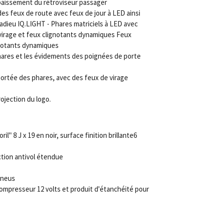
baissement du rétroviseur passager
 feux de route avec feux de jour à LED ainsi
adieu IQ.LIGHT - Phares matriciels à LED avec
 virage et feux clignotants dynamiques Feux
gnotants dynamiques
hares et les évidements des poignées de porte
portée des phares, avec des feux de virage
ojection du logo.
ril" 8 J x 19 en noir, surface finition brillante
6
ction antivol étendue
pneus
compresseur 12 volts et produit d'étanchéité pour