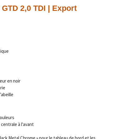
GTD 2,0 TDI | Export
tique
eur en noir
rie
'abeille
couleurs
centrale à l'avant
lack Metal Chrome » pour le tableau de bord et les