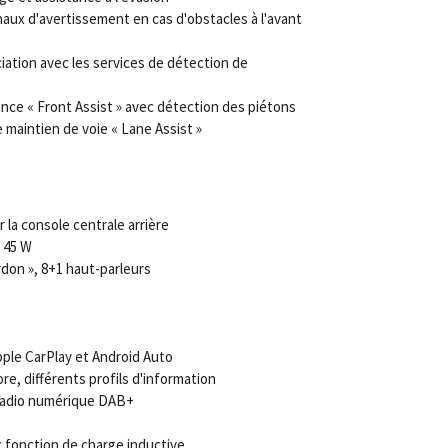
aux d'avertissement en cas d'obstacles à l'avant
iation avec les services de détection de
nce « Front Assist » avec détection des piétons
e maintien de voie « Lane Assist »
 la console centrale arrière
 45 W
don », 8+1 haut-parleurs
pple CarPlay et Android Auto
ore, différents profils d'information
 radio numérique DAB+
 fonction de charge inductive