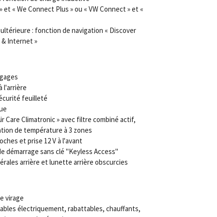
 et « We Connect Plus » ou « VW Connect » et «
ultérieure : fonction de navigation « Discover
 & Internet »
agages
 l'arrière
curité feuilleté
que
r Care Climatronic » avec filtre combiné actif,
tion de température à 3 zones
ches et prise 12 V à l'avant
de démarrage sans clé "Keyless Access"
érales arrière et lunette arrière obscurcies
e virage
ables électriquement, rabattables, chauffants,