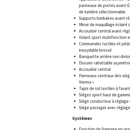
panneaux de portes avant Éc
de lumière sélectionnable.
Supports lombaires avant r
Miroir de maquillage éclairé 
Accoudoir central avant rég
Volant sport multifonction e
Commandes tactiles et péda
inoxydable brossé
Banquette arrière non divis
Dossier rabattable asymétr
Accoudoir central
Panneaux centraux des sièges
Vienna »
Tapis de sol textiles à l'avant
Sièges sport haut de gamme 
Siège conducteur à réglage 
Siège passager avec réglag
Systèmes
Fonction de freinage en vira