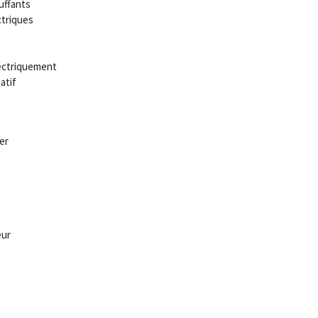
uffants
ctriques
lectriquement
atif
er
eur