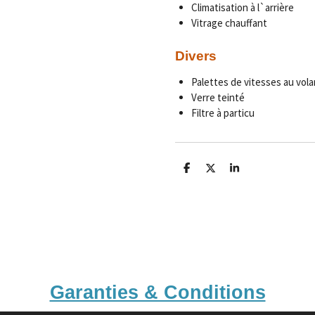
Climatisation à l`arrière
Vitrage chauffant
Divers
Palettes de vitesses au vola
Verre teinté
Filtre à particu
P
P
P
a
a
a
r
r
r
t
t
t
a
a
a
g
g
g
e
e
e
r
r
r
Garanties & Conditions