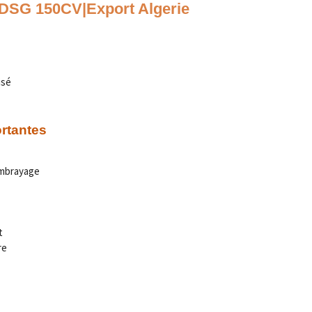
I DSG 150CV|Export Algerie
isé
ortantes
embrayage
t
re