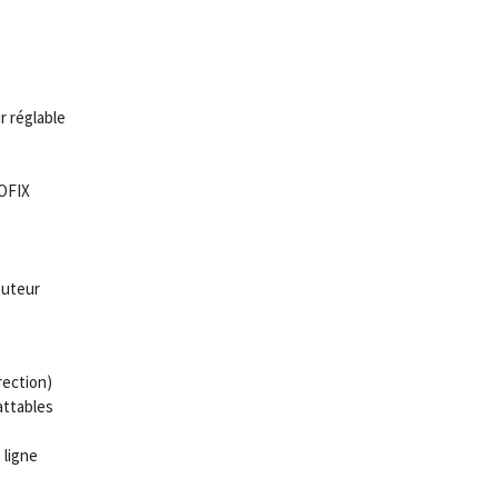
 réglable
OFIX
auteur
rection)
attables
 ligne