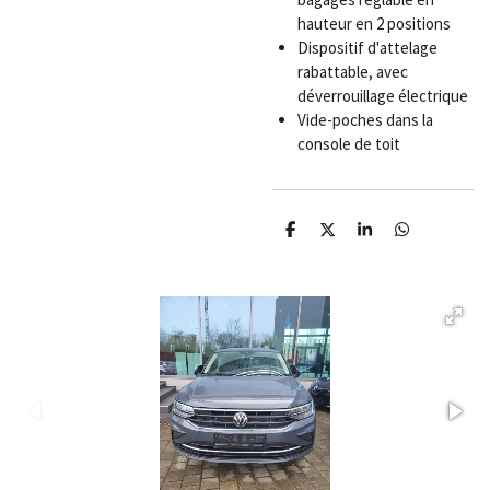
hauteur en 2 positions
Dispositif d'attelage
rabattable, avec
déverrouillage électrique
Vide-poches dans la
console de toit
P
P
P
P
a
a
a
a
r
r
r
r
t
t
t
t
a
a
a
a
g
g
g
g
e
e
e
e
r
r
r
r