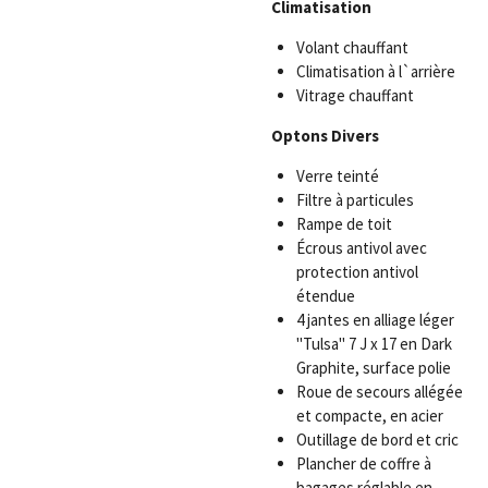
Climatisation
Volant chauffant
Climatisation à l`arrière
Vitrage chauffant
Optons Divers
Verre teinté
Filtre à particules
Rampe de toit
Écrous antivol avec
protection antivol
étendue
4 jantes en alliage léger
"Tulsa" 7 J x 17 en Dark
Graphite, surface polie
Roue de secours allégée
et compacte, en acier
Outillage de bord et cric
Plancher de coffre à
bagages réglable en