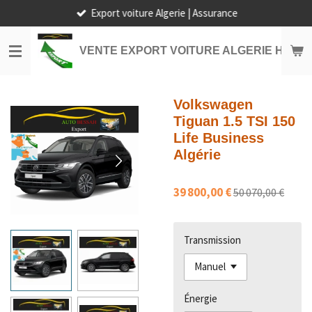
Export voiture Algerie | Assurance
Passer
au
contenu
VENTE EXPORT VOITURE ALGERIE HORS
principal
Volkswagen
Tiguan 1.5 TSI 150
Life Business
Algérie
39 800,00 €
50 070,00 €
Transmission
Énergie