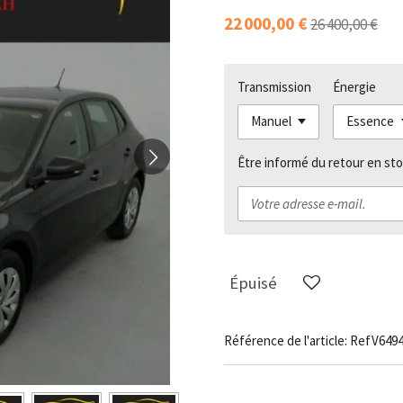
22 000,00 €
26 400,00 €
Transmission
Énergie
Être informé du retour en sto
Épuisé
Référence de l'article:
RefV649