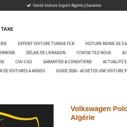
Vente Voiture Export Algérie | Garantie
 TAXE
ERIE
EXPORT VOITURE TUNISIE FCR
VOITURE MOINS DE 3 
IONNONS
DÉLAIS DE LIVRAISON
CONTACTEZ-NOUS
AC
IE
CGV-CGU
GARANTIES & CONDITIONS
ACTUALITÉ 
N DE VOITURES A AKBOU
GUIDE 2026 – ACHETER UNE VOITURE 
Volkswagen Polo 
Algérie