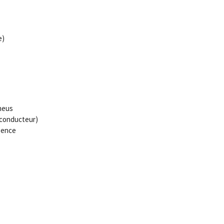
e)
neus
 conducteur)
gence