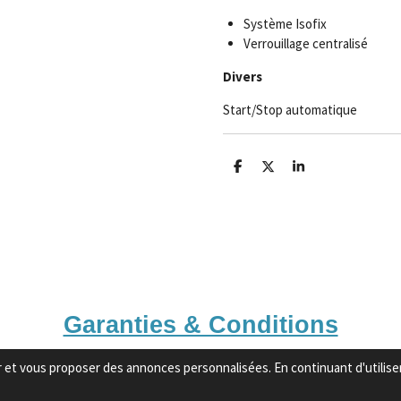
Système Isofix
Verrouillage centralisé
Divers
Start/Stop automatique
P
P
P
a
a
a
r
r
r
t
t
t
a
a
a
g
g
g
e
e
e
r
r
r
Garanties & Conditions
eur et vous proposer des annonces personnalisées. En continuant d'utilis