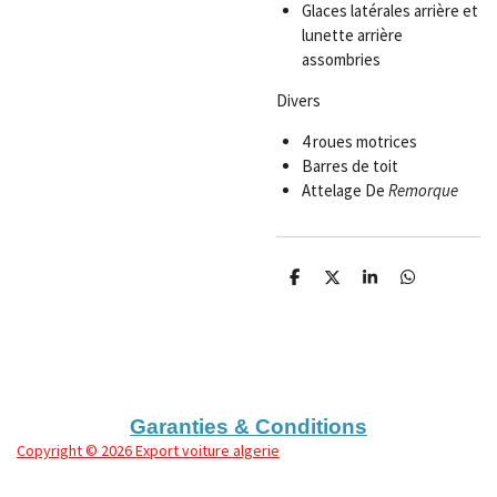
Glaces latérales arrière et
lunette arrière
assombries
Divers
4 roues motrices
Barres de toit
Attelage
De
Remorque
P
P
P
P
a
a
a
a
r
r
r
r
t
t
t
t
a
a
a
a
g
g
g
g
e
e
e
e
r
r
r
r
Garanties & Conditions
Copyright
© 2026 Export voiture algerie