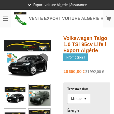
Export voiture Algerie | Assurance
Passer
au
contenu
VENTE EXPORT VOITURE ALGERIE HORS
principal
Volkswagen Taigo
1.0 TSi 95cv Life l
Export Algérie
Promotion !
26 660,00 €
31 992,00 €
Transmission
Énergie