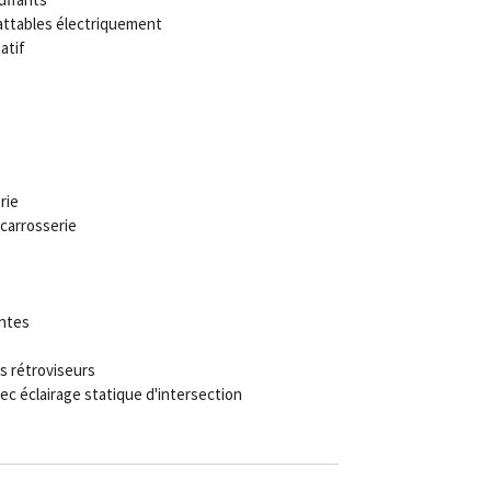
attables électriquement
atif
rie
carrosserie
antes
s rétroviseurs
vec éclairage statique d'intersection