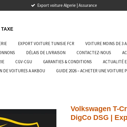
Export voiture Algerie | Assurance
 TAXE
ERIE
EXPORT VOITURE TUNISIE FCR
VOITURE MOINS DE 3 
IONNONS
DÉLAIS DE LIVRAISON
CONTACTEZ-NOUS
AC
IE
CGV-CGU
GARANTIES & CONDITIONS
ACTUALITÉ 
N DE VOITURES A AKBOU
GUIDE 2026 – ACHETER UNE VOITURE 
Volkswagen T-Cr
DigCo DSG | Exp