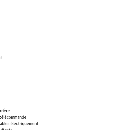
il
rrière
c télécommande
lables électriquement
uffants