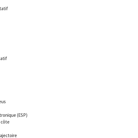
atif
atif
eus
tronique (ESP)
 côte
ajectoire